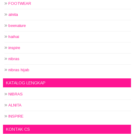
FOOTWEAR
alnita
beenature
haihai
inspire
nibras
nibras hijab
KATALOG LENGKAP
NIBRAS
ALNITA
INSPIRE
KONTAK CS