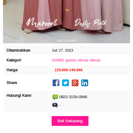
click to zoom
Ditambahkan
Juli 27, 2023
Kategori
GAMIS
gamis nibras
nibras
Harga
228.000-240.000
Share
Hubungi Kami
0823-3159-0846
-
Beli Sekarang