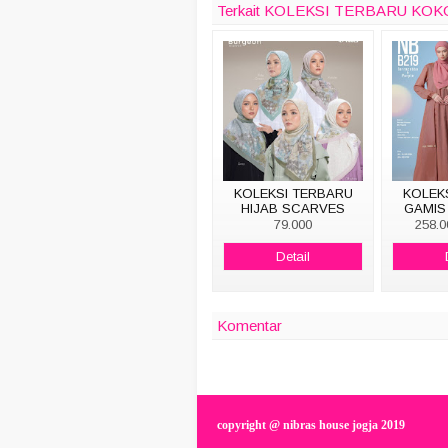
Terkait KOLEKSI TERBARU KOK
KOLEKSI TERBARU
KOLEK
HIJAB SCARVES
GAMIS
BURGEON
79.000
258.0
Detail
Komentar
copyright @ nibras house jogja 2019