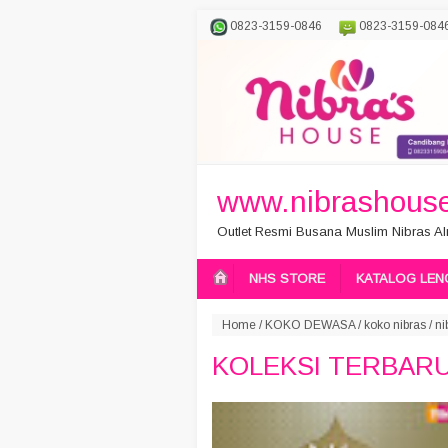
0823-3159-0846
0823-3159-084
www.nibrashouse
Outlet Resmi Busana Muslim Nibras Aln
NHS STORE
KATALOG LEN
Home
/
KOKO DEWASA
/
koko nibras
/
ni
KOLEKSI TERBARU