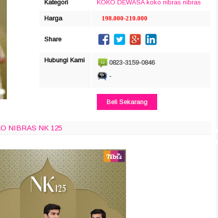
Kategori
KOKO DEWASA
koko nibras
nibras
Harga
198.000-210.000
Share
Hubungi Kami
0823-3159-0846
-
Beli Sekarang
O NIBRAS NK 125