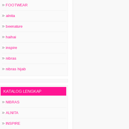
FOOTWEAR
alnita
beenature
haihai
inspire
nibras
nibras hijab
KATALOG LENGKAP
NIBRAS
ALNITA
INSPIRE