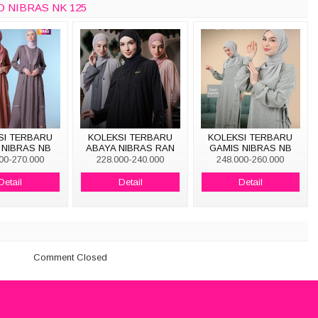
O NIBRAS NK 125
SI TERBARU
KOLEKSI TERBARU
KOLEKSI TERBARU
 NIBRAS NB
ABAYA NIBRAS RAN
GAMIS NIBRAS NB
B219
001
B153
00-270.000
228.000-240.000
248.000-260.000
Detail
Detail
Detail
Comment Closed