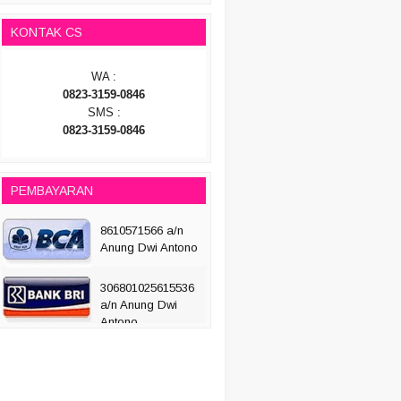
KONTAK CS
WA :
0823-3159-0846
SMS :
0823-3159-0846
PEMBAYARAN
8610571566 a/n
Anung Dwi Antono
306801025615536
a/n Anung Dwi
Antono