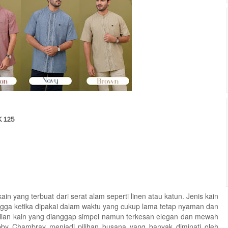
 125
n yang terbuat dari serat alam seperti linen atau katun. Jenis kain
ingga ketika dipakai dalam waktu yang cukup lama tetap nyaman dan
pilan kain yang dianggap simpel namun terkesan elegan dan mewah
bby Chambray menjadi pilihan busana yang banyak diminati oleh