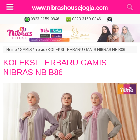
www.nibrashousejogja.com
0823-3159-0846
0823-3159-0846
-
Home
/
GAMIS
/
nibras
/
KOLEKSI TERBARU GAMIS NIBRAS NB B86
KOLEKSI TERBARU GAMIS
NIBRAS NB B86