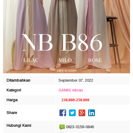
click to zoom
Ditambahkan
September 07, 2022
Kategori
GAMIS
nibras
Harga
238.000-250.000
Share
Hubungi Kami
0823-3159-0846