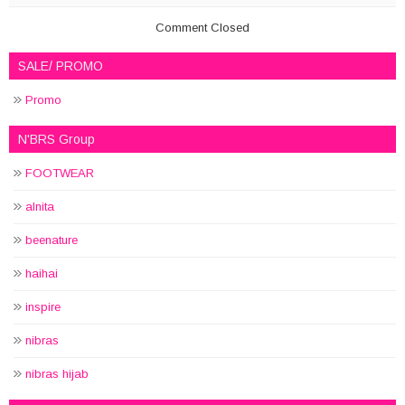
Comment Closed
SALE/ PROMO
Promo
N'BRS Group
FOOTWEAR
alnita
beenature
haihai
inspire
nibras
nibras hijab