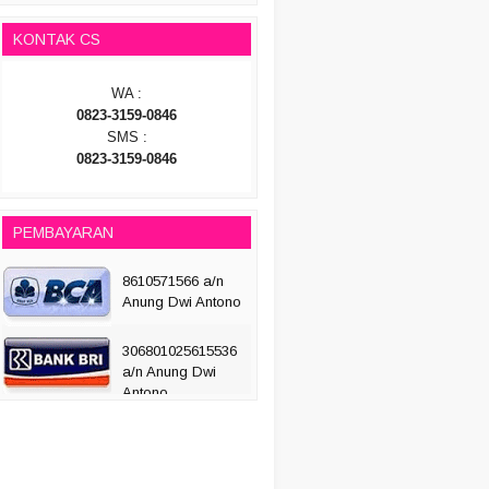
KONTAK CS
WA :
0823-3159-0846
SMS :
0823-3159-0846
PEMBAYARAN
8610571566 a/n
Anung Dwi Antono
306801025615536
a/n Anung Dwi
Antono