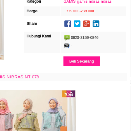
Kategori
GAMIS
gamis nibras
nibras
Harga
229.000-239.000
Share
Hubungi Kami
0823-3159-0846
-
Beli Sekarang
IS NIBRAS NT 078