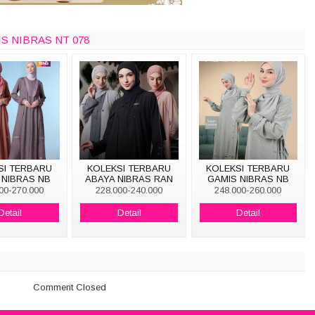
IS NIBRAS NT 078
SI TERBARU
KOLEKSI TERBARU
KOLEKSI TERBARU
 NIBRAS NB
ABAYA NIBRAS RAN
GAMIS NIBRAS NB
B219
001
B153
00-270.000
228.000-240.000
248.000-260.000
Detail
Detail
Detail
Comment Closed