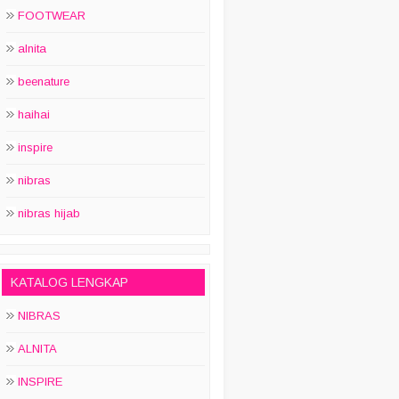
FOOTWEAR
alnita
beenature
haihai
inspire
nibras
nibras hijab
KATALOG LENGKAP
NIBRAS
ALNITA
INSPIRE