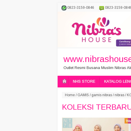
0823-3159-0846
0823-3159-084
www.nibrashouse
Outlet Resmi Busana Muslim Nibras Aln
NHS STORE
KATALOG LEN
Home
/
GAMIS
/
gamis nibras
/
nibras
/
K
KOLEKSI TERBARU