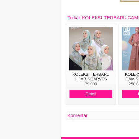
Terkait KOLEKSI TERBARU GAM
KOLEKSI TERBARU
KOLEK
HIJAB SCARVES
GAMIS
BURGEON
79.000
258.0
Detail
Komentar