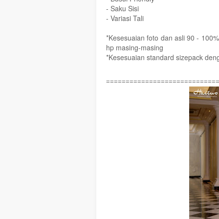
- Saku Sisi
- Variasi Tali
*Kesesuaian foto dan asli 90 - 100%
hp masing-masing
*Kesesuaian standard sizepack deng
============================