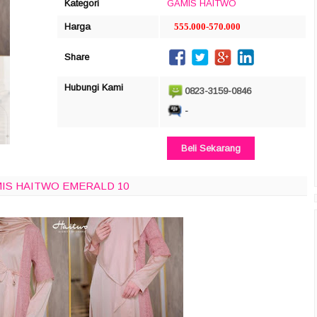
Kategori
GAMIS
HAITWO
Harga
555.000-570.000
Share
Hubungi Kami
0823-3159-0846
-
Beli Sekarang
MIS HAITWO EMERALD 10