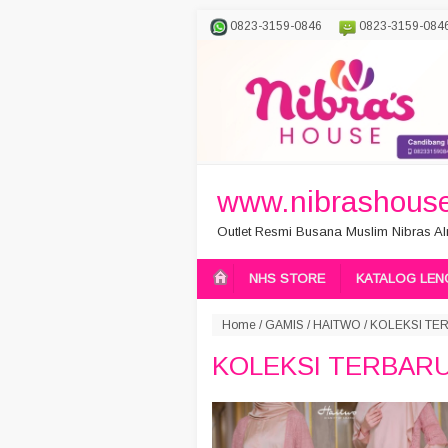
0823-3159-0846
0823-3159-084
www.nibrashouse
Outlet Resmi Busana Muslim Nibras Aln
NHS STORE
KATALOG LEN
Home
/
GAMIS
/
HAITWO
/
KOLEKSI TE
KOLEKSI TERBARU