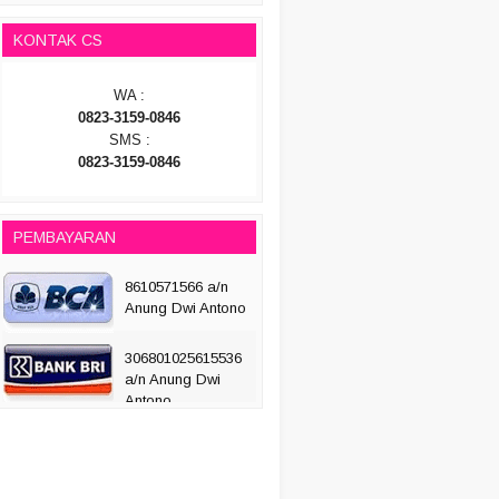
KONTAK CS
WA :
0823-3159-0846
SMS :
0823-3159-0846
PEMBAYARAN
8610571566 a/n
Anung Dwi Antono
306801025615536
a/n Anung Dwi
Antono