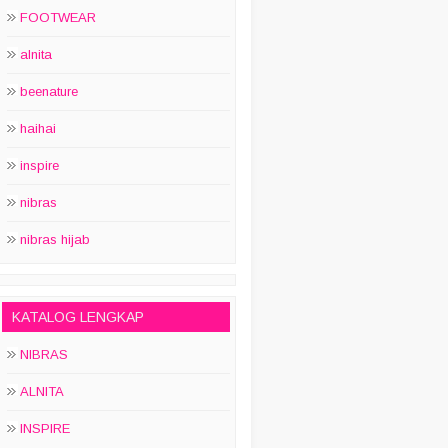
FOOTWEAR
alnita
beenature
haihai
inspire
nibras
nibras hijab
KATALOG LENGKAP
NIBRAS
ALNITA
INSPIRE