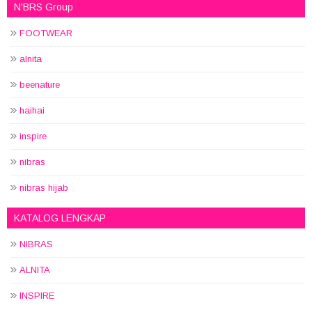
N'BRS Group
FOOTWEAR
alnita
beenature
haihai
inspire
nibras
nibras hijab
KATALOG LENGKAP
NIBRAS
ALNITA
INSPIRE