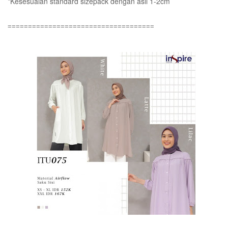
*Kesesuaian standard sizepack dengan asli 1-2cm
====================================