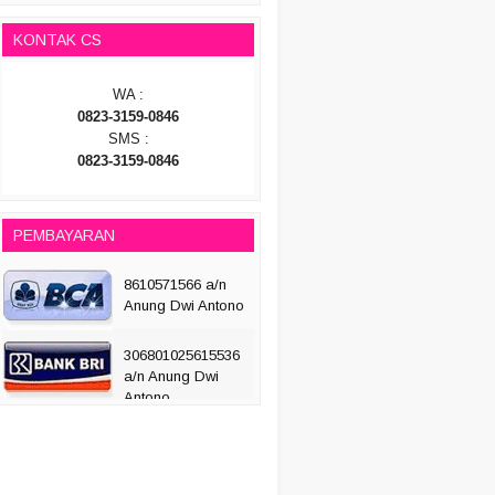
KONTAK CS
WA :
0823-3159-0846
SMS :
0823-3159-0846
PEMBAYARAN
8610571566 a/n
Anung Dwi Antono
306801025615536
a/n Anung Dwi
Antono