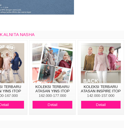
IK ALNITA NASHA
SI TERBARU
KOLEKSI TERBARU
KOLEKSI TERBARU
 YINS ITOP
ATASAN YINS ITOP
ATASAN INSPIRE ITOP
019
013
017
00-167.000
162.000-177.000
142.000-157.000
Detail
Detail
Detail