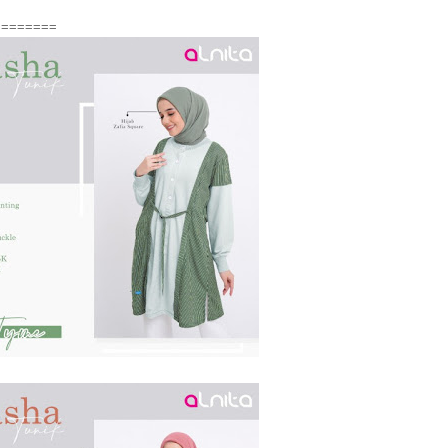
========