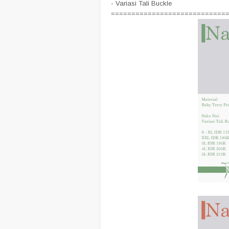
- Variasi Tali Buckle
============================