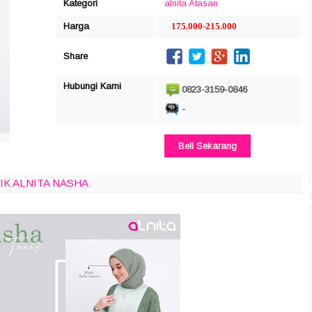
Kategori
alnita
Atasan
Harga
175.000-215.000
Share
Hubungi Kami
0823-3159-0846
-
Beli Sekarang
IK ALNITA NASHA