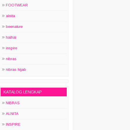
FOOTWEAR
alnita
beenature
haihai
inspire
nibras
nibras hijab
KATALOG LENGKAP
NIBRAS
ALNITA
INSPIRE