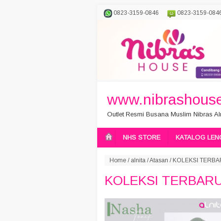
0823-3159-0846
0823-3159-084
www.nibrashouse
Outlet Resmi Busana Muslim Nibras Aln
NHS STORE
KATALOG LEN
Home
/
alnita
/
Atasan
/
KOLEKSI TERBA
KOLEKSI TERBARU