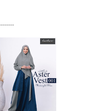
========