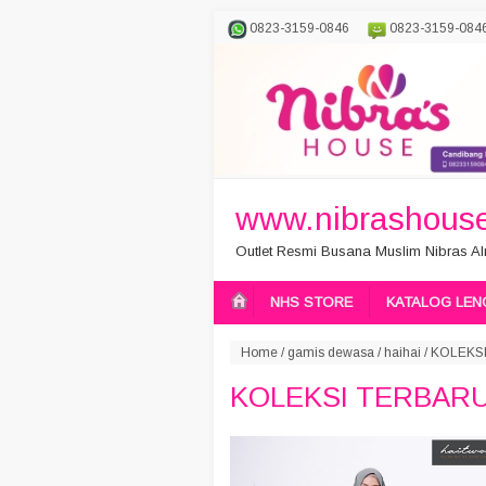
0823-3159-0846
0823-3159-084
www.nibrashouse
Outlet Resmi Busana Muslim Nibras Aln
NHS STORE
KATALOG LEN
Home
/
gamis dewasa
/
haihai
/
KOLEKSI
KOLEKSI TERBARU