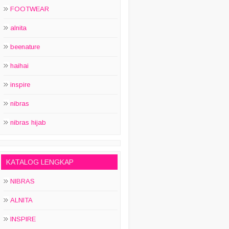
FOOTWEAR
alnita
beenature
haihai
inspire
nibras
nibras hijab
KATALOG LENGKAP
NIBRAS
ALNITA
INSPIRE