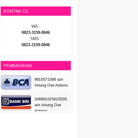
KONTAK CS
WA :
0823-3159-0846
SMS :
0823-3159-0846
PEMBAYARAN
8610571566 a/n
Anung Dwi Antono
306801025615536
a/n Anung Dwi
Antono