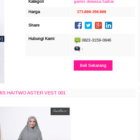
Kategori
gamis dewasa
haihai
Harga
375.000-390.000
Share
Hubungi Kami
0823-3159-0846
-
Beli Sekarang
IS HAITWO ASTER VEST 001