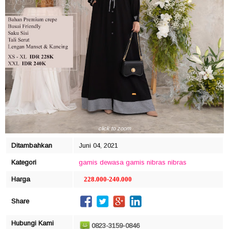
click to zoom
Ditambahkan
Juni 04, 2021
Kategori
gamis dewasa
gamis nibras
nibras
Harga
228.000-240.000
Share
Hubungi Kami
0823-3159-0846