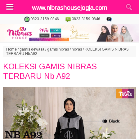
www.nibrashousejogja.com
0823-3159-0846
0823-3159-0846
-
Home
/
gamis dewasa
/
gamis nibras
/
nibras
/
KOLEKSI GAMIS NIBRAS
TERBARU Nb A92
KOLEKSI GAMIS NIBRAS
TERBARU Nb A92