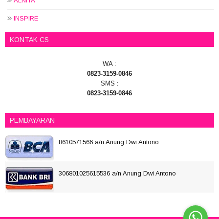
ALNITA
INSPIRE
KONTAK CS
WA :
0823-3159-0846
SMS :
0823-3159-0846
PEMBAYARAN
8610571566 a/n Anung Dwi Antono
306801025615536 a/n Anung Dwi Antono