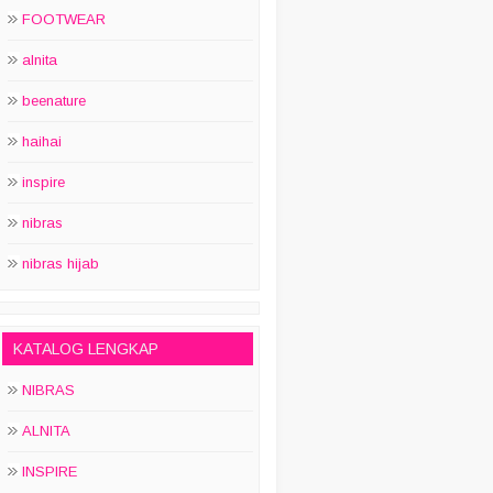
FOOTWEAR
alnita
beenature
haihai
inspire
nibras
nibras hijab
KATALOG LENGKAP
NIBRAS
ALNITA
INSPIRE