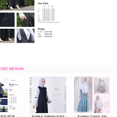
MORE NEISHA
EKSI ROK
Koleksi Setelan Kulot
Koleksi Gamis Set