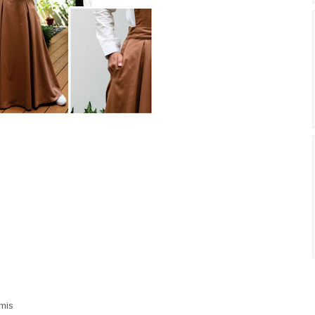
A
mis