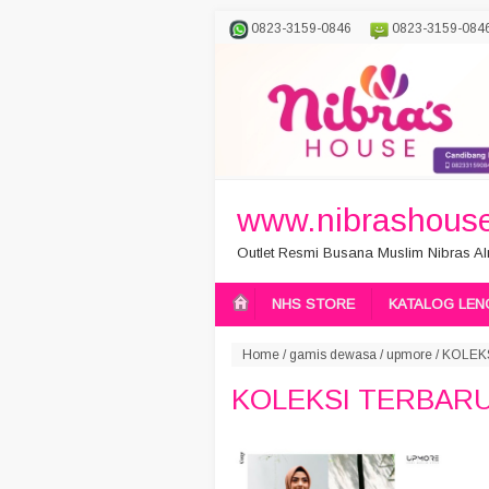
0823-3159-0846
0823-3159-084
www.nibrashouse
Outlet Resmi Busana Muslim Nibras Aln
NHS STORE
KATALOG LEN
Home
/
gamis dewasa
/
upmore
/
KOLEK
KOLEKSI TERBAR