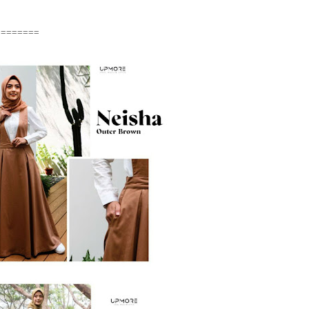
========