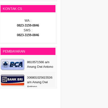
KONTAK CS
WA :
0823-3159-0846
SMS :
0823-3159-0846
PEMBAYARAN
8610571566 a/n
Anung Dwi Antono
306801025615536
a/n Anung Dwi
Antono