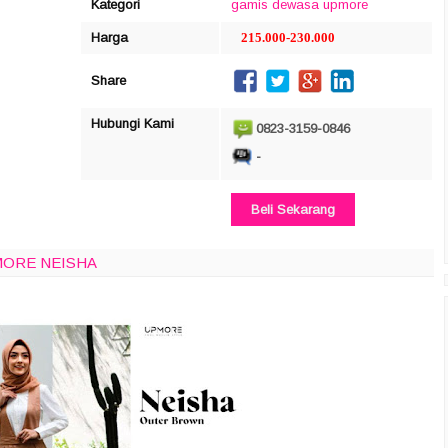
Kategori
gamis dewasa
upmore
Harga
215.000-230.000
Share
Hubungi Kami
0823-3159-0846
-
Beli Sekarang
MORE NEISHA