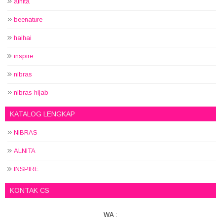
alnita
beenature
haihai
inspire
nibras
nibras hijab
KATALOG LENGKAP
NIBRAS
ALNITA
INSPIRE
KONTAK CS
WA :