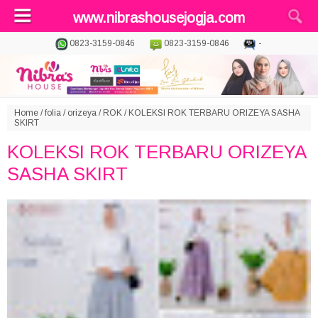
www.nibrashousejogja.com
0823-3159-0846
0823-3159-0846
-
Home
/
folia
/
orizeya
/
ROK
/
KOLEKSI ROK TERBARU ORIZEYA SASHA
SKIRT
KOLEKSI ROK TERBARU ORIZEYA
SASHA SKIRT