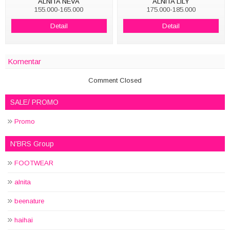
ALNITA NEVA
ALNITA LILY
155.000-165.000
175.000-185.000
Detail
Detail
Komentar
Comment Closed
SALE/ PROMO
Promo
N'BRS Group
FOOTWEAR
alnita
beenature
haihai