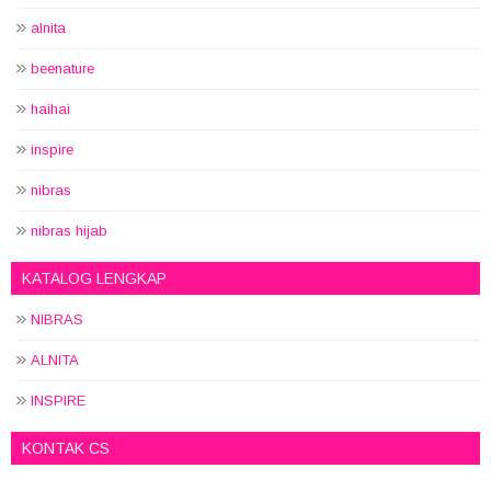
alnita
beenature
haihai
inspire
nibras
nibras hijab
KATALOG LENGKAP
NIBRAS
ALNITA
INSPIRE
KONTAK CS