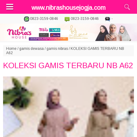
www.nibrashousejogja.com
0823-3159-0846
0823-3159-0846
-
Home
/
gamis dewasa
/
gamis nibras
/
KOLEKSI GAMIS TERBARU NB
A62
KOLEKSI GAMIS TERBARU NB A62