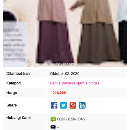
click to zoom
Ditambahkan
Oktober 02, 2020
Kategori
gamis dewasa
gamis nibras
Harga
218.000
Share
Hubungi Kami
0823-3159-0846
-