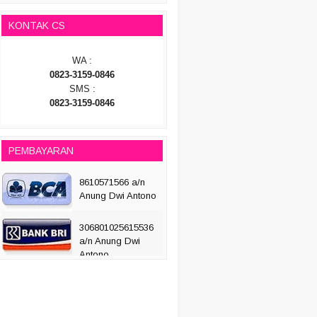
KONTAK CS
WA :
0823-3159-0846
SMS :
0823-3159-0846
PEMBAYARAN
8610571566 a/n
Anung Dwi Antono
306801025615536
a/n Anung Dwi
Antono