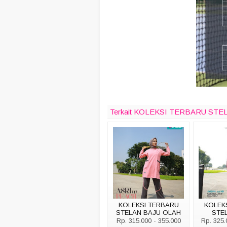
Terkait KOLEKSI TERBARU STE
KOLEKSI TERBARU
KOLEK
STELAN BAJU OLAH
STE
RAGA ALNITA ASRI 017
OLAHR
Rp. 315.000 - 355.000
Rp. 325.