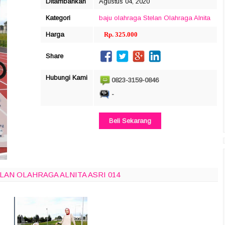
Ditambahkan
Agustus 04, 2020
Kategori
baju olahraga
Stelan Olahraga Alnita
Harga
Rp. 325.000
Share
Hubungi Kami
0823-3159-0846
-
Beli Sekarang
LAN OLAHRAGA ALNITA ASRI 014