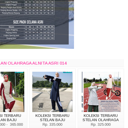
LAN OLAHRAGA ALNITA ASRI 014
SI TERBARU
KOLEKSI TERBARU
KOLEKSI TERBARU
LAN BAJU
STELAN BAJU
STELAN OLAHRAGA
AGA ALNITA
OLAHRAGA ALNITA
ALNITA ASRI 014
000 - 365.000
Rp. 335.000
Rp. 325.000