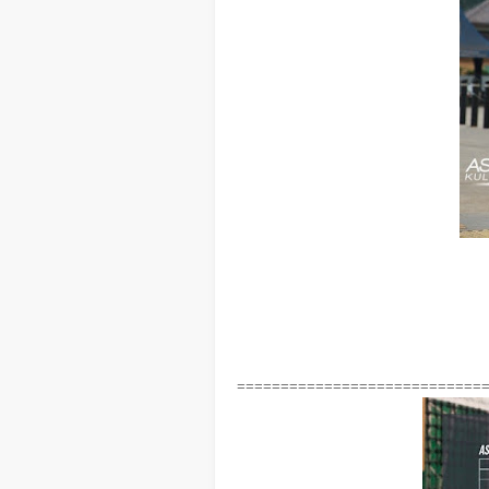
============================