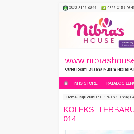
0823-3159-0846
0823-3159-084
www.nibrashouse
Outlet Resmi Busana Muslim Nibras Aln
NHS STORE
KATALOG LEN
Home
/
baju olahraga
/
Stelan Olahraga A
KOLEKSI TERBARU
014