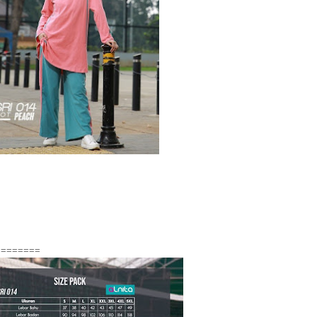
========