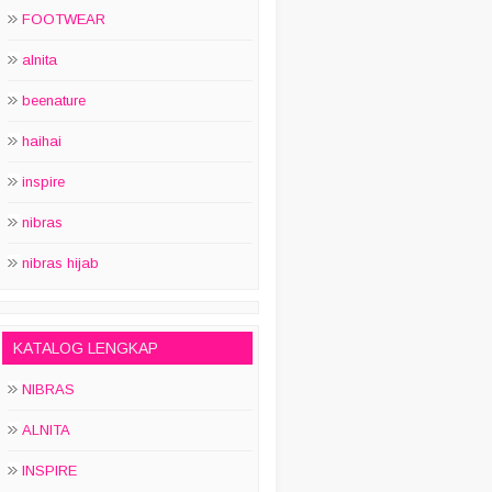
FOOTWEAR
alnita
beenature
haihai
inspire
nibras
nibras hijab
KATALOG LENGKAP
NIBRAS
ALNITA
INSPIRE