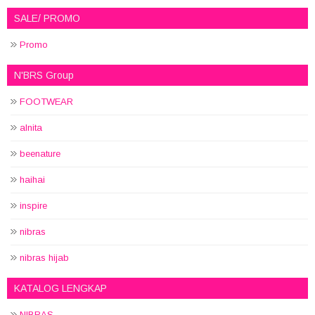
SALE/ PROMO
Promo
N'BRS Group
FOOTWEAR
alnita
beenature
haihai
inspire
nibras
nibras hijab
KATALOG LENGKAP
NIBRAS