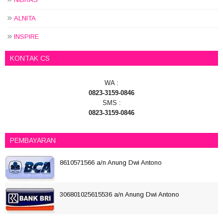
ALNITA
INSPIRE
KONTAK CS
WA :
0823-3159-0846
SMS :
0823-3159-0846
PEMBAYARAN
8610571566 a/n Anung Dwi Antono
306801025615536 a/n Anung Dwi Antono