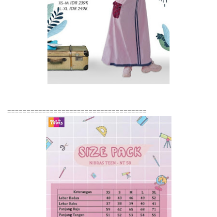
====================================