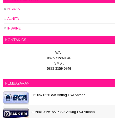
NIBRAS
ALNITA
INSPIRE
KONTAK CS
WA :
0823-3159-0846
SMS :
0823-3159-0846
PEMBAYARAN
8610571566 a/n Anung Dwi Antono
306801025615536 a/n Anung Dwi Antono