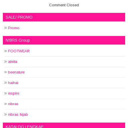
Comment Closed
SALE/ PROMO
Promo
N'BRS Group
FOOTWEAR
alnita
beenature
haihai
inspire
nibras
nibras hijab
KATALOG LENGKAP