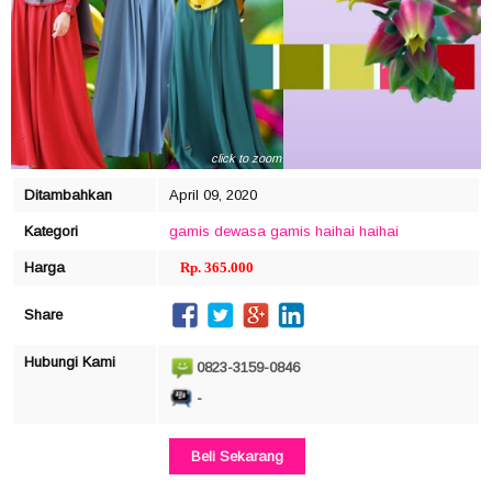
click to zoom
Ditambahkan
April 09, 2020
Kategori
gamis dewasa
gamis haihai
haihai
Harga
Rp. 365.000
Share
Hubungi Kami
0823-3159-0846
-
Beli Sekarang