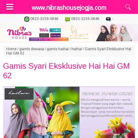
www.nibrashousejogja.com
0823-3159-0846
0823-3159-0846
-
Home
/
gamis dewasa
/
gamis haihai
/
haihai
/
Gamis Syari Eksklusive Hai
Hai GM 62
Gamis Syari Eksklusive Hai Hai GM
62