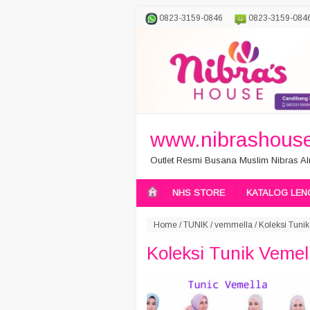
0823-3159-0846
0823-3159-084
www.nibrashouse
Outlet Resmi Busana Muslim Nibras Aln
NHS STORE
KATALOG LEN
Home
/
TUNIK
/
vemmella
/
Koleksi Tuni
Koleksi Tunik Vemel