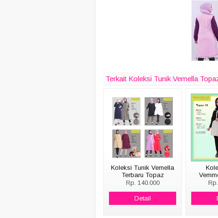
Terkait Koleksi Tunik Vemella Topa
Koleksi Tunik Vemella
Kole
Terbaru Topaz
Vemme
14,15,16,17
T
Rp. 140.000
Rp.
Detail