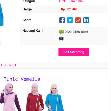
Kategori
TUNIK
vemmella
Harga
Rp. 125.000
Share
Hubungi Kami
0823-3159-0846
-
Beli Sekarang
az 08 & 13