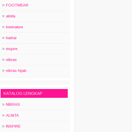
FOOTWEAR
alnita
beenature
haihai
inspire
nibras
nibras hijab
KATALOG LENGKAP
NIBRAS
ALNITA
INSPIRE