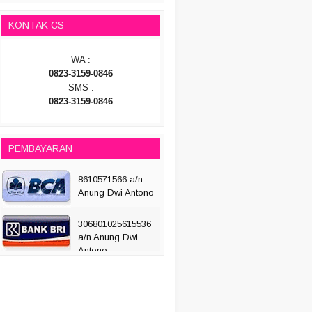
KONTAK CS
WA :
0823-3159-0846
SMS :
0823-3159-0846
PEMBAYARAN
8610571566 a/n
Anung Dwi Antono
306801025615536
a/n Anung Dwi
Antono