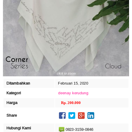
click to zoom
Ditambahkan
Februari 15, 2020
Kategori
deenay
kerudung
Harga
Rp. 200.000
Share
Hubungi Kami
0823-3159-0846