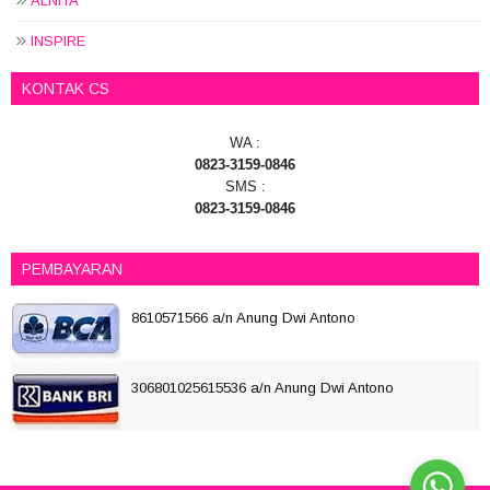
ALNITA
INSPIRE
KONTAK CS
WA :
0823-3159-0846
SMS :
0823-3159-0846
PEMBAYARAN
8610571566 a/n Anung Dwi Antono
306801025615536 a/n Anung Dwi Antono