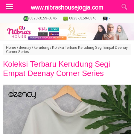
www.nibrashousejogja.com
0823-3159-0846
0823-3159-0846
-
Home
/
deenay
/
kerudung
/
Koleksi Terbaru Kerudung Segi Empat Deenay
Corner Series
Koleksi Terbaru Kerudung Segi
Empat Deenay Corner Series