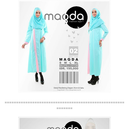
====================================================
=======