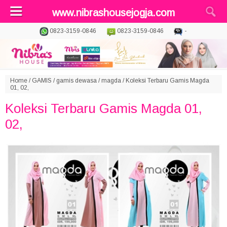
www.nibrashousejogja.com
0823-3159-0846
0823-3159-0846
-
Home
/
GAMIS
/
gamis dewasa
/
magda
/
Koleksi Terbaru Gamis Magda
01, 02,
Koleksi Terbaru Gamis Magda 01,
02,