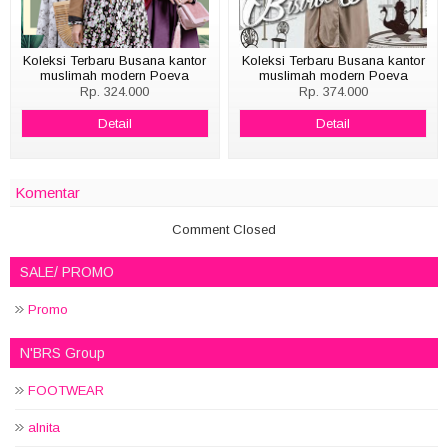
Koleksi Terbaru Busana kantor
Koleksi Terbaru Busana kantor
muslimah modern Poeva
muslimah modern Poeva
BOTANICAL
BISTRO WORKER
Rp. 324.000
Rp. 374.000
Detail
Detail
Komentar
Comment Closed
SALE/ PROMO
Promo
N'BRS Group
FOOTWEAR
alnita