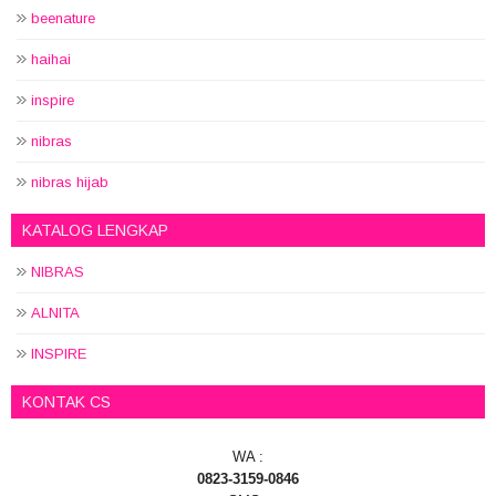
beenature
haihai
inspire
nibras
nibras hijab
KATALOG LENGKAP
NIBRAS
ALNITA
INSPIRE
KONTAK CS
WA :
0823-3159-0846