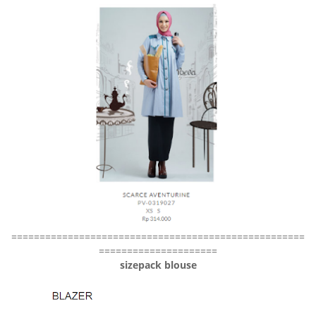
====================================================
=====================
sizepack blouse