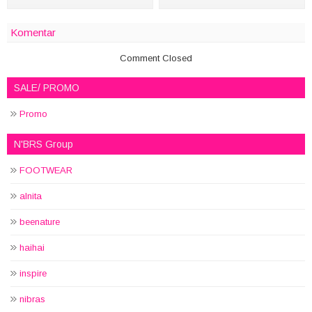
Komentar
Comment Closed
SALE/ PROMO
Promo
N'BRS Group
FOOTWEAR
alnita
beenature
haihai
inspire
nibras