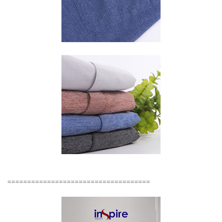
====================================