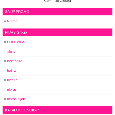
Comment Closed
SALE/ PROMO
Promo
N'BRS Group
FOOTWEAR
alnita
beenature
haihai
inspire
nibras
nibras hijab
KATALOG LENGKAP