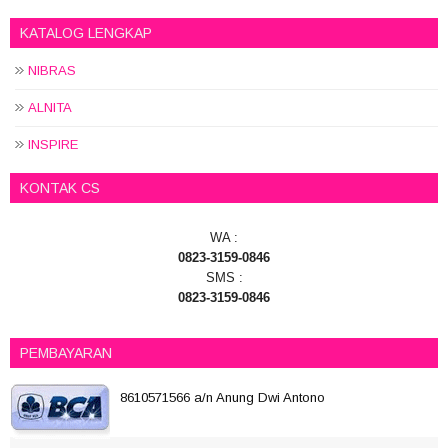
KATALOG LENGKAP
NIBRAS
ALNITA
INSPIRE
KONTAK CS
WA :
0823-3159-0846
SMS :
0823-3159-0846
PEMBAYARAN
8610571566 a/n Anung Dwi Antono