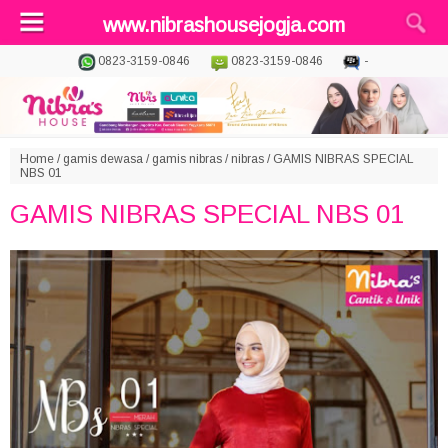
www.nibrashousejogja.com
0823-3159-0846
0823-3159-0846
-
Home
/
gamis dewasa
/
gamis nibras
/
nibras
/
GAMIS NIBRAS SPECIAL
NBS 01
GAMIS NIBRAS SPECIAL NBS 01