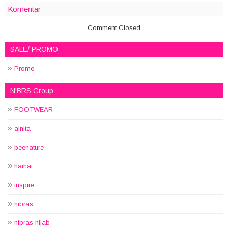
Komentar
Comment Closed
SALE/ PROMO
Promo
N'BRS Group
FOOTWEAR
alnita
beenature
haihai
inspire
nibras
nibras hijab