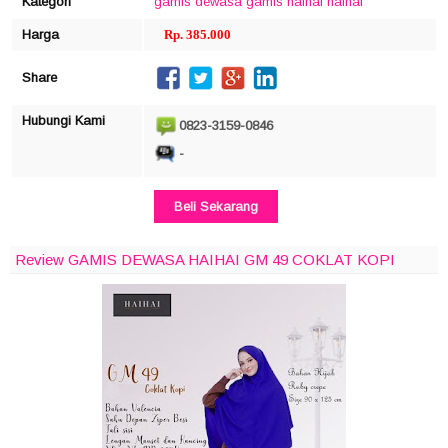
Kategori
gamis dewasa
gamis haihai
haihai
Harga
Rp. 385.000
Share
Hubungi Kami
0823-3159-0846
-
Beli Sekarang
Review GAMIS DEWASA HAIHAI GM 49 COKLAT KOPI