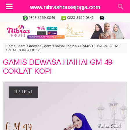
www.nibrashousejogja.com
0823-3159-0846
0823-3159-0846
-
Home
/
gamis dewasa
/
gamis haihai
/
haihai
/
GAMIS DEWASA HAIHAI
GM 49 COKLAT KOPI
GAMIS DEWASA HAIHAI GM 49
COKLAT KOPI