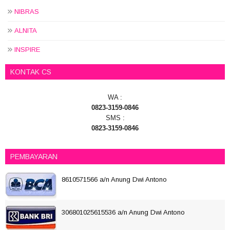
NIBRAS
ALNITA
INSPIRE
KONTAK CS
WA :
0823-3159-0846
SMS :
0823-3159-0846
PEMBAYARAN
8610571566 a/n Anung Dwi Antono
306801025615536 a/n Anung Dwi Antono