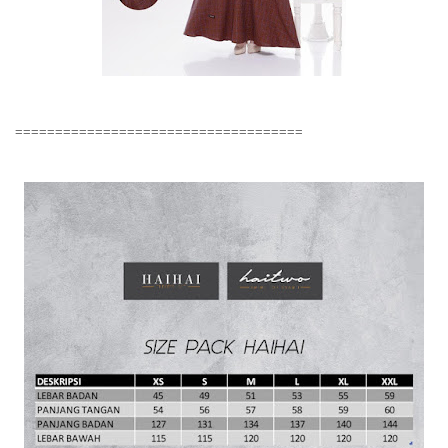
====================================