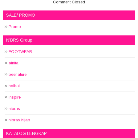
Comment Closed
SALE/ PROMO
Promo
N'BRS Group
FOOTWEAR
alnita
beenature
haihai
inspire
nibras
nibras hijab
KATALOG LENGKAP