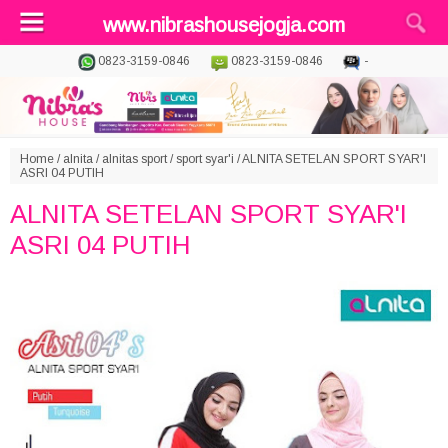
www.nibrashousejogja.com
0823-3159-0846
0823-3159-0846
-
Home
/
alnita
/
alnitas sport
/
sport syar'i
/
ALNITA SETELAN SPORT SYAR'I
ASRI 04 PUTIH
ALNITA SETELAN SPORT SYAR'I
ASRI 04 PUTIH