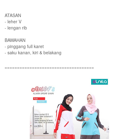
ATASAN
- leher V
- lengan rib
BAWAHAN
- pinggang full karet
- saku kanan, kiri & belakang
====================================