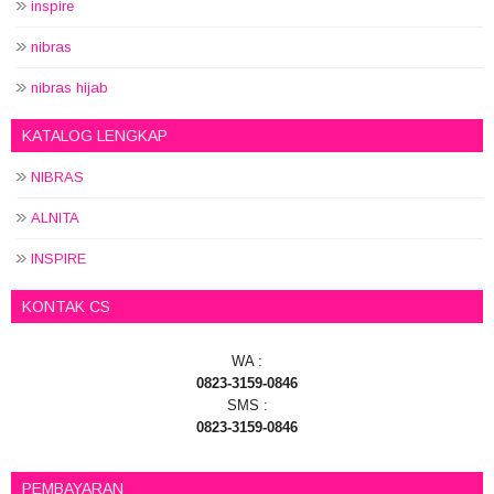
inspire
nibras
nibras hijab
KATALOG LENGKAP
NIBRAS
ALNITA
INSPIRE
KONTAK CS
WA :
0823-3159-0846
SMS :
0823-3159-0846
PEMBAYARAN