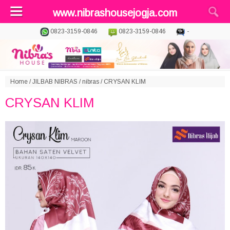
www.nibrashousejogja.com
0823-3159-0846
0823-3159-0846
-
Home
/
JILBAB NIBRAS
/
nibras
/
CRYSAN KLIM
CRYSAN KLIM